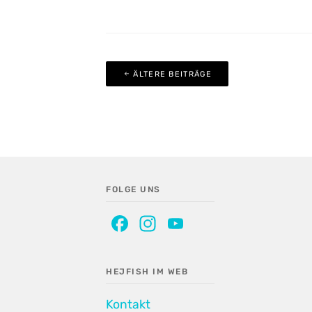
Beitragsnavigation
ÄLTERE BEITRÄGE
FOLGE UNS
Facebook
Instagram
YouTube
Channel
HEJFISH IM WEB
Kontakt