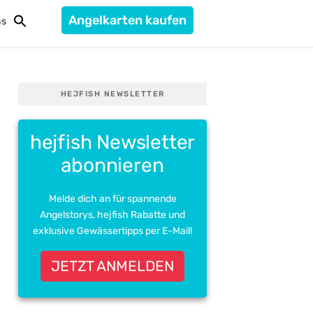
Angelkarten kaufen
ns
HEJFISH NEWSLETTER
hejfish Newsletter
abonnieren
Melde dich an für spannende
Angelstorys, hejfish Rabatte und
exklusive Gewässertipps per E-Mail!
JETZT ANMELDEN