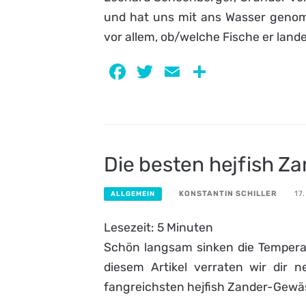
und hat uns mit ans Wasser geno
vor allem, ob/welche Fische er lande
Facebook
Twitter
Email
Teilen
Die besten hejfish Z
KONSTANTIN SCHILLER
17
ALLGEMEIN
Lesezeit:
5
Minuten
Schön langsam sinken die Temperat
diesem Artikel verraten wir dir 
fangreichsten hejfish Zander-Gewä