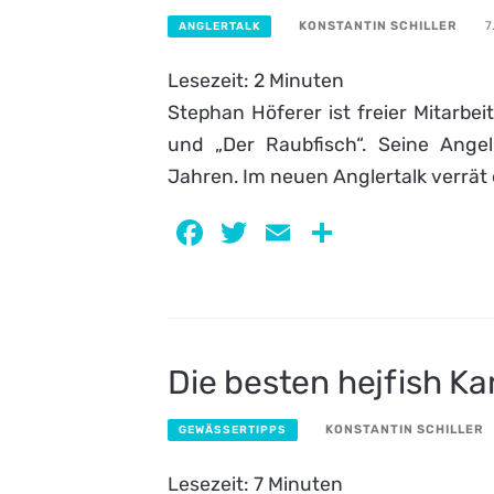
KONSTANTIN SCHILLER
7
ANGLERTALK
Lesezeit:
2
Minuten
Stephan Höferer ist freier Mitarbei
und „Der Raubfisch“. Seine Angel
Jahren. Im neuen Anglertalk verrät 
Facebook
Twitter
Email
Teilen
Die besten hejfish K
KONSTANTIN SCHILLER
GEWÄSSERTIPPS
Lesezeit:
7
Minuten