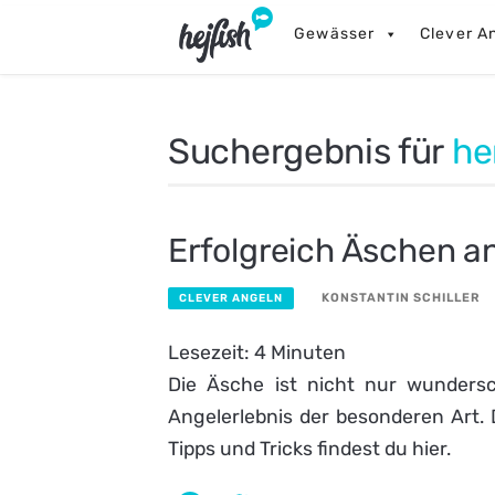
Skip
Gewässer
Clever A
to
content
Suchergebnis für
he
Erfolgreich Äschen a
KONSTANTIN SCHILLER
CLEVER ANGELN
Lesezeit:
4
Minuten
Die Äsche ist nicht nur wunders
Angelerlebnis der besonderen Art
Tipps und Tricks findest du hier.