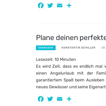
Facebook
Twitter
Email
Teilen
Plane deinen perfekt
KONSTANTIN SCHILLER
28
GEWÄSSER
Lesezeit:
10
Minuten
Es wird Zeit, dass es endlich mal 
einen Angelurlaub mit der Fam
garantiertem Spaß beim Ausleben d
neues Gewässer und seine Eigenar
Facebook
Twitter
Email
Teilen