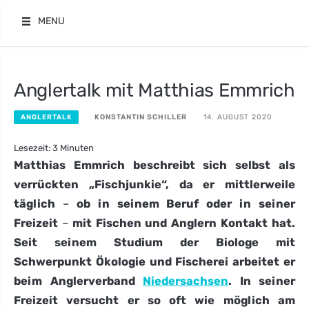
Skip
MENU
to
content
Anglertalk mit Matthias Emmrich
KONSTANTIN SCHILLER
14. AUGUST 2020
ANGLERTALK
Lesezeit:
3
Minuten
Matthias Emmrich beschreibt sich selbst als
verrückten „Fischjunkie“, da er mittlerweile
täglich
–
ob in seinem Beruf oder in seiner
Freizeit
–
mit Fischen und Anglern Kontakt hat.
Seit seinem Studium der Biologe mit
Schwerpunkt Ökologie und Fischerei arbeitet er
beim Anglerverband
Niedersachsen
. In seiner
Freizeit versucht er so oft wie möglich am