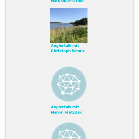
Marc Oberreither
Anglertalk mit
Christoph Scholz
Anglertalk mit
Marcel Fratczak