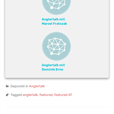
Anglertalk mit
Marcel Fratczak
Anglertalk mit
Dominik Erne
Gepostet in
Anglertalk
Tagged
anglertalk
,
featured
,
featured AT