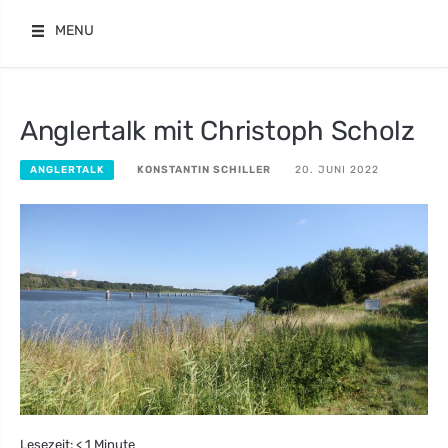
Skip
MENU
to
content
Anglertalk mit Christoph Scholz
KONSTANTIN SCHILLER
20. JUNI 2022
ANGLERTALK
Lesezeit:
< 1
Minute