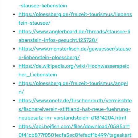
-stausee-liebenstein
https://ploessberg.de/freizeit-tourismus/liebens
tein-stausee/
https://www.anglerboard.de/threads/stausee-li
ebenstein-infos-gesucht.123728/
https://www.monsterfisch.de/gewaesser/stause
e-liebenstein-ploessberg/
https://de.wikipedia.org/wiki/Hochwasserspeic
her_Liebenstein
https://ploessberg.de/freizeit-tourismus/angel
n/
https://www.onetz.de/tirschenreuth/vermischte
s/fischereiverein-stiftland-hat-neue-fuehrung-
neubesatz-im-vorstandsteich-d1814204.html
https://api.hejfish.com/files/download/0585a11
0f41cb877f0501ecfa5ec8fefadf1b499/tageskart