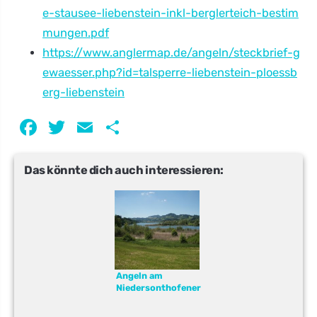
e-stausee-liebenstein-inkl-berglerteich-bestim
mungen.pdf
https://www.anglermap.de/angeln/steckbrief-g
ewaesser.php?id=talsperre-liebenstein-ploessb
erg-liebenstein
Facebook
Twitter
Email
Teilen
Das könnte dich auch interessieren:
Angeln am
Niedersonthofener
See – Wels, Hecht
und Co. erwarten