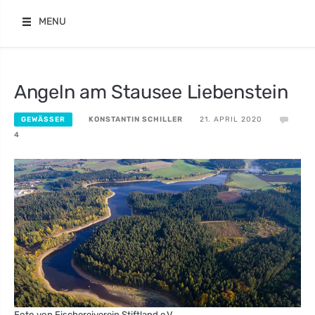
Skip
MENU
to
content
Angeln am Stausee Liebenstein
KONSTANTIN SCHILLER
21. APRIL 2020
GEWÄSSER
4
Foto von Fischereiverein Stiftland e.V.