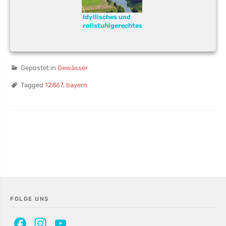
Idyllisches und
rollstuhlgerechtes
Angeln am
Igelsbachsee
Gepostet in
Gewässer
Tagged
12867
,
bayern
FOLGE UNS
Facebook
Instagram
YouTube