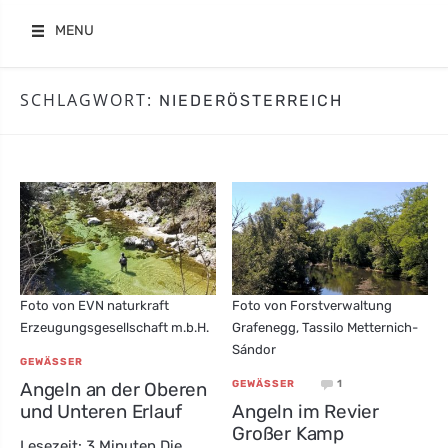
Skip
MENU
to
content
SCHLAGWORT:
NIEDERÖSTERREICH
Foto von EVN naturkraft
Foto von Forstverwaltung
Erzeugungsgesellschaft m.b.H.
Grafenegg, Tassilo Metternich-
Sándor
GEWÄSSER
1
Angeln an der Oberen
GEWÄSSER
und Unteren Erlauf
Angeln im Revier
Großer Kamp
Lesezeit: 3 Minuten Die