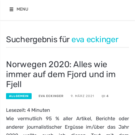
Skip
MENU
to
content
Suchergebnis für
eva eckinger
Norwegen 2020: Alles wie
immer auf dem Fjord und im
Fjell
EVA ECKINGER
9. MÄRZ 2021
4
ALLGEMEIN
Lesezeit:
4
Minuten
Wie vermutlich 95 % aller Artikel, Berichte oder
anderer journalistischer Ergüsse im/über das Jahr